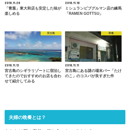
2018.11.28
2018.11.18
「青葉」東大和店も安定した味が
ミシュランビブグルマン店の練馬
楽しめる
「RAMEN GOTTSU」
宮古島
和食
2018.11.13
2018.11.11
宮古島のシギラリゾートに宿泊し
宮古島にある謎の場末バー「たけ
てきたのでおすすめのお店も合わ
のこ」のコスパが良すぎた件
せて紹介してみる
夫婦の晩餐とは？