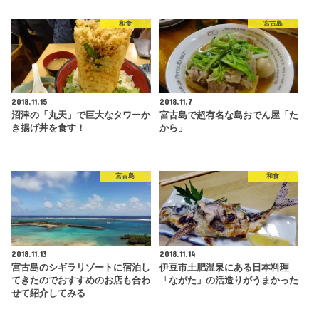
和食
宮古島
2018.11.15
2018.11.7
沼津の「丸天」で巨大なタワーか
宮古島で超有名な島おでん屋「た
き揚げ丼を食す！
から」
宮古島
和食
2018.11.13
2018.11.14
宮古島のシギラリゾートに宿泊し
伊豆市土肥温泉にある日本料理
てきたのでおすすめのお店も合わ
「ながた」の活造りがうまかった
せて紹介してみる