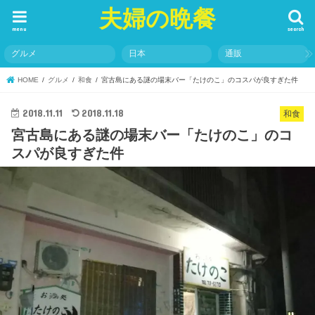
夫婦の晩餐
menu
search
グルメ
日本
通販
HOME
グルメ
和食
宮古島にある謎の場末バー「たけのこ」のコスパが良すぎた件
2018.11.11
2018.11.18
和食
宮古島にある謎の場末バー「たけのこ」のコ
スパが良すぎた件