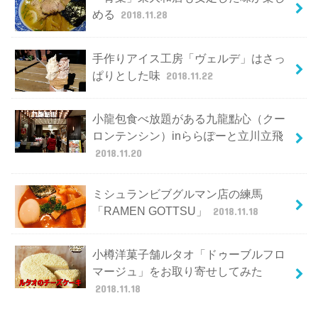
める
2018.11.28
手作りアイス工房「ヴェルデ」はさっ
ぱりとした味
2018.11.22
小龍包食べ放題がある九龍點心（クー
ロンテンシン）inららぽーと立川立飛
2018.11.20
ミシュランビブグルマン店の練馬
「RAMEN GOTTSU」
2018.11.18
小樽洋菓子舗ルタオ「ドゥーブルフロ
マージュ」をお取り寄せしてみた
2018.11.18