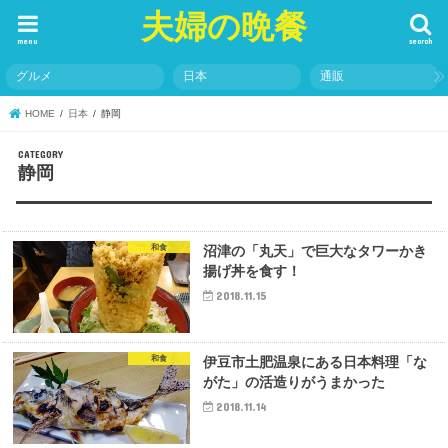
夫婦の晩餐
menu
search
グルメ
日本
通販
HOME
日本
静岡
静岡
和食
沼津の「丸天」で巨大なタワーかき
揚げ丼を食す！
2018.11.15
和食
伊豆市土肥温泉にある日本料理「な
がた」の活造りがうまかった
2018.11.14